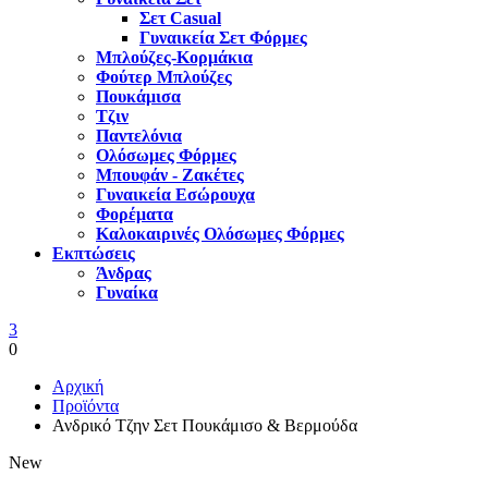
Σετ Casual
Γυναικεία Σετ Φόρμες
Μπλούζες-Κορμάκια
Φούτερ Μπλούζες
Πουκάμισα
Τζιν
Παντελόνια
Ολόσωμες Φόρμες
Μπουφάν - Ζακέτες
Γυναικεία Εσώρουχα
Φορέματα
Καλοκαιρινές Ολόσωμες Φόρμες
Εκπτώσεις
Άνδρας
Γυναίκα
3
0
Αρχική
Προϊόντα
Ανδρικό Τζην Σετ Πουκάμισο & Βερμούδα
New