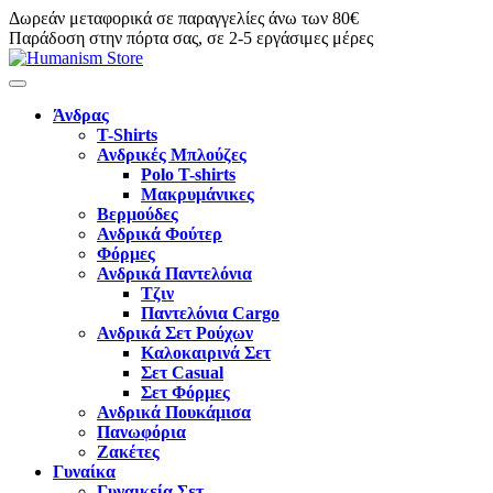
Δωρεάν μεταφορικά σε παραγγελίες άνω των 80€
Παράδοση στην πόρτα σας, σε 2-5 εργάσιμες μέρες
Άνδρας
T-Shirts
Ανδρικές Μπλούζες
Polo T-shirts
Μακρυμάνικες
Βερμούδες
Ανδρικά Φούτερ
Φόρμες
Ανδρικά Παντελόνια
Τζιν
Παντελόνια Cargo
Ανδρικά Σετ Ρούχων
Καλοκαιρινά Σετ
Σετ Casual
Σετ Φόρμες
Ανδρικά Πουκάμισα
Πανωφόρια
Ζακέτες
Γυναίκα
Γυναικεία Σετ