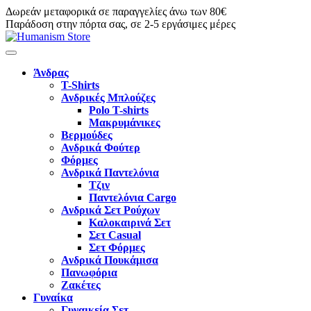
Δωρεάν μεταφορικά σε παραγγελίες άνω των 80€
Παράδοση στην πόρτα σας, σε 2-5 εργάσιμες μέρες
Άνδρας
T-Shirts
Ανδρικές Μπλούζες
Polo T-shirts
Μακρυμάνικες
Βερμούδες
Ανδρικά Φούτερ
Φόρμες
Ανδρικά Παντελόνια
Τζιν
Παντελόνια Cargo
Ανδρικά Σετ Ρούχων
Καλοκαιρινά Σετ
Σετ Casual
Σετ Φόρμες
Ανδρικά Πουκάμισα
Πανωφόρια
Ζακέτες
Γυναίκα
Γυναικεία Σετ