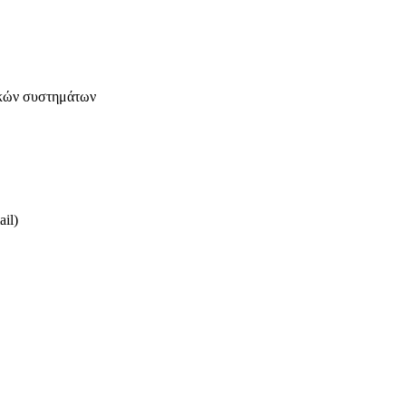
ικών συστημάτων
il)