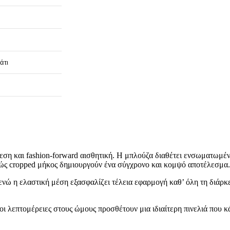
άτι
νεση και fashion-forward αισθητική. Η μπλούζα διαθέτει ενσωματωμέν
ώς cropped μήκος δημιουργούν ένα σύγχρονο και κομψό αποτέλεσμα.
ώ η ελαστική μέση εξασφαλίζει τέλεια εφαρμογή καθ’ όλη τη διάρκεια 
 λεπτομέρειες στους ώμους προσθέτουν μια ιδιαίτερη πινελιά που κά