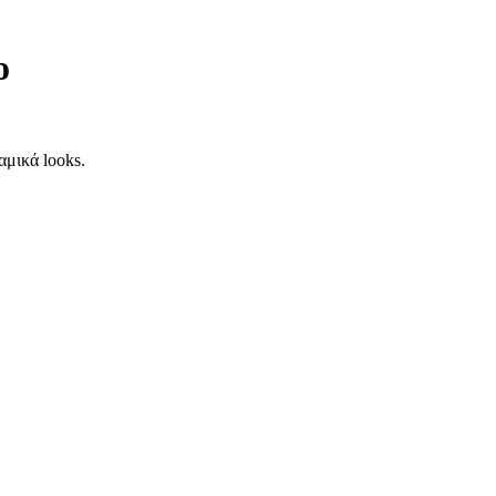
ο
αμικά looks.