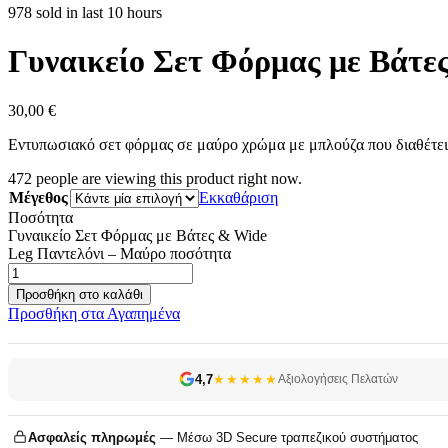
978 sold in last 10 hours
Γυναικείο Σετ Φόρμας με Βάτε
30,00
€
Εντυπωσιακό σετ φόρμας σε μαύρο χρώμα με μπλούζα που διαθέτει β
472
people are viewing this product right now.
Μέγεθος
Εκκαθάριση
Ποσότητα
Γυναικείο Σετ Φόρμας με Βάτες & Wide
Leg Παντελόνι – Μαύρο ποσότητα
Προσθήκη στο καλάθι
Προσθήκη στα Αγαπημένα
4,7
★★★★★
Αξιολογήσεις Πελατών
Ασφαλείς πληρωμές
— Μέσω 3D Secure τραπεζικού συστήματος