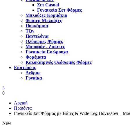
Σετ Casual
Γυναικεία Σετ Φόρμες
Μπλούζες-Κορμάκια
Φούτερ Μπλούζες
Πουκάμισα
Τζιν
Παντελόνια
Ολόσωμες Φόρμες
Μπουφάν - Ζακέτες
Γυναικεία Εσώρουχα
Φορέματα
Καλοκαιρινές Ολόσωμες Φόρμες
Εκπτώσεις
Άνδρας
Γυναίκα
3
0
Αρχική
Προϊόντα
Γυναικείο Σετ Φόρμας με Βάτες & Wide Leg Παντελόνι – Μα
New