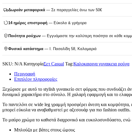
Δωρεάν μεταφορικά
— Σε παραγγελίες άνω των 50€
14 ημέρες επιστροφή
— Εύκολα & γρήγορα
Ποιότητα ρούχων
— Εγγυόμαστε την καλύτερη ποιότητα σε κάθε κομμ
Φυσικό κατάστημα
— Ι. Πασαλίδη 58, Καλαμαριά
SKU:
N/A
Κατηγορία
Σετ Casual
Tag:
Καλοκαιρινα γυναικεια ρούχα
Περιγραφή
Επιπλέον πληροφορίες
Ξεχώρισε με αυτό το stylish γυναικείο σετ φόρμας που συνδυάζει ά
δυναμικό χαρακτήρα στο σύνολο. Η χαλαρή εφαρμογή και το ελαφρ
Το παντελόνι σε wide leg γραμμή προσφέρει άνεση και κομψότητα, εν
μπορεί εύκολα να αναβαθμιστεί με αξεσουάρ για πιο fashion outfits.
Το μαύρο χρώμα το καθιστά διαχρονικό και ευκολοσυνδύαστο, ενώ οι
Μπλούζα με βάτες στους ώμους