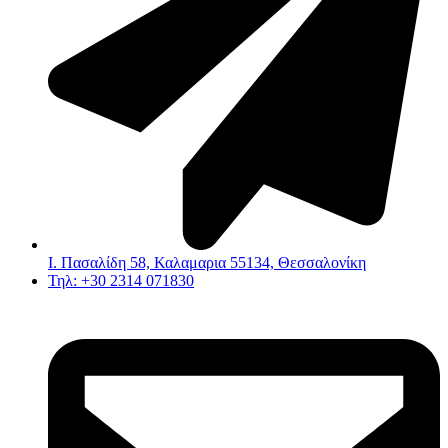
Ι. Πασαλίδη 58, Καλαμαρια 55134, Θεσσαλονίκη
Τηλ: +30 2314 071830