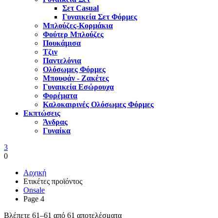
Σετ Casual
Γυναικεία Σετ Φόρμες
Μπλούζες-Κορμάκια
Φούτερ Μπλούζες
Πουκάμισα
Τζιν
Παντελόνια
Ολόσωμες Φόρμες
Μπουφάν - Ζακέτες
Γυναικεία Εσώρουχα
Φορέματα
Καλοκαιρινές Ολόσωμες Φόρμες
Εκπτώσεις
Άνδρας
Γυναίκα
3
0
Αρχική
Ετικέτες προϊόντος
Onsale
Page 4
Βλέπετε 61–61 από 61 αποτελέσματα