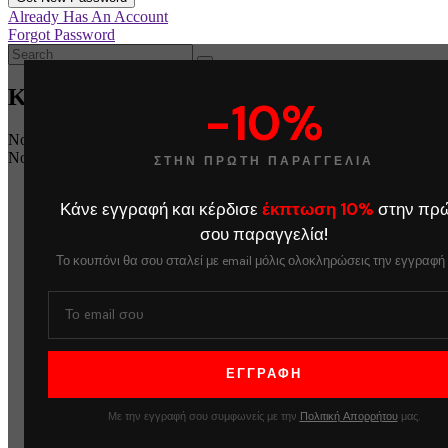
Already Has An Account
Forgot Password
Καλάθι
-10%
No products in the cart.
No products in the cart.
ΣΤΗΝ ΠΡΩΤΗ ΠΑΡΑΓΓΕΛΙΑ
Κάνε εγγραφή και κέρδισε
έκπτωση 10%
στην πρ
σου παραγγελία!
Το κουπόνι θα σου σταλεί με email μόλις ολοκληρώσεις την εγγραφή
Με την εγγραφή σου συμφωνείς με την
Πολιτική Απορρήτου
μας.