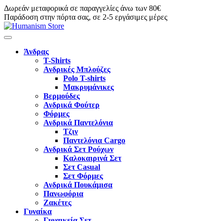
Δωρεάν μεταφορικά σε παραγγελίες άνω των 80€
Παράδοση στην πόρτα σας, σε 2-5 εργάσιμες μέρες
Άνδρας
T-Shirts
Ανδρικές Μπλούζες
Polo T-shirts
Μακρυμάνικες
Βερμούδες
Ανδρικά Φούτερ
Φόρμες
Ανδρικά Παντελόνια
Τζιν
Παντελόνια Cargo
Ανδρικά Σετ Ρούχων
Καλοκαιρινά Σετ
Σετ Casual
Σετ Φόρμες
Ανδρικά Πουκάμισα
Πανωφόρια
Ζακέτες
Γυναίκα
Γυναικεία Σετ