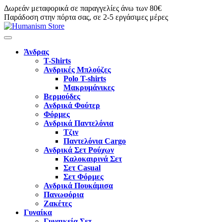
Δωρεάν μεταφορικά σε παραγγελίες άνω των 80€
Παράδοση στην πόρτα σας, σε 2-5 εργάσιμες μέρες
Άνδρας
T-Shirts
Ανδρικές Μπλούζες
Polo T-shirts
Μακρυμάνικες
Βερμούδες
Ανδρικά Φούτερ
Φόρμες
Ανδρικά Παντελόνια
Τζιν
Παντελόνια Cargo
Ανδρικά Σετ Ρούχων
Καλοκαιρινά Σετ
Σετ Casual
Σετ Φόρμες
Ανδρικά Πουκάμισα
Πανωφόρια
Ζακέτες
Γυναίκα
Γυναικεία Σετ