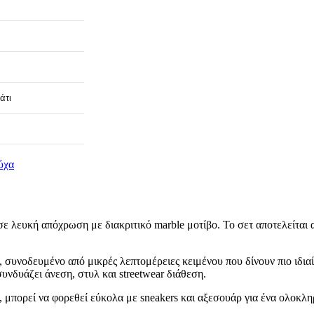
άτι
ύχα
σε λευκή απόχρωση με διακριτικό marble μοτίβο. Το σετ αποτελείται 
, συνοδευμένο από μικρές λεπτομέρειες κειμένου που δίνουν πιο ιδι
νδυάζει άνεση, στυλ και streetwear διάθεση.
, μπορεί να φορεθεί εύκολα με sneakers και αξεσουάρ για ένα ολοκληρ