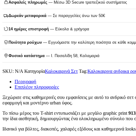
Ασφαλείς πληρωμές
— Μέσω 3D Secure τραπεζικού συστήματος
Δωρεάν μεταφορικά
— Σε παραγγελίες άνω των 50€
14 ημέρες επιστροφή
— Εύκολα & γρήγορα
Ποιότητα ρούχων
— Εγγυόμαστε την καλύτερη ποιότητα σε κάθε κομμ
Φυσικό κατάστημα
— Ι. Πασαλίδη 58, Καλαμαριά
SKU:
N/A
Κατηγορία
Καλοκαιρινά Σετ
Tag:
Καλοκαιρινα ανδρικα ρο
Περιγραφή
Επιπλέον πληροφορίες
Ξεχώρισε στις καθημερινές σου εμφανίσεις με αυτό το ανδρικό σετ 
εφαρμογή και μοντέρνο urban ύφος.
Το πίσω μέρος του T-shirt εντυπωσιάζει με μεγάλο graphic print
913
την ίδια αισθητική, δημιουργώντας ένα ολοκληρωμένο σύνολο που συ
Ιδανικό για βόλτες, διακοπές, χαλαρές εξόδους και καθημερινά looks