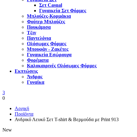
Σετ Casual
Γυναικεία Σετ Φόρμες
Μπλούζες-Κορμάκια
Φούτερ Μπλούζες
Πουκάμισα
Τζιν
Παντελόνια
Ολόσωμες Φόρμες
Μπουφάν - Ζακέτες
Γυναικεία Εσώρουχα
Φορέματα
Καλοκαιρινές Ολόσωμες Φόρμες
Εκπτώσεις
Άνδρας
Γυναίκα
3
0
Αρχική
Προϊόντα
Ανδρικό Λευκό Σετ T-shirt & Βερμούδα με Print 913
New